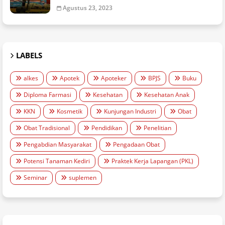
Agustus 23, 2023
LABELS
alkes
Apotek
Apoteker
BPJS
Buku
Diploma Farmasi
Kesehatan
Kesehatan Anak
KKN
Kosmetik
Kunjungan Industri
Obat
Obat Tradisional
Pendidikan
Penelitian
Pengabdian Masyarakat
Pengadaan Obat
Potensi Tanaman Kediri
Praktek Kerja Lapangan (PKL)
Seminar
suplemen