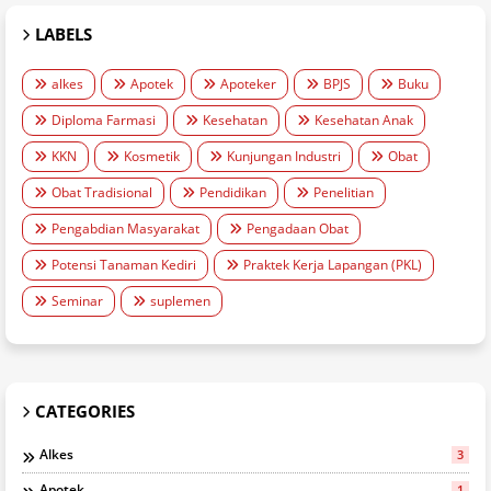
LABELS
alkes
Apotek
Apoteker
BPJS
Buku
Diploma Farmasi
Kesehatan
Kesehatan Anak
KKN
Kosmetik
Kunjungan Industri
Obat
Obat Tradisional
Pendidikan
Penelitian
Pengabdian Masyarakat
Pengadaan Obat
Potensi Tanaman Kediri
Praktek Kerja Lapangan (PKL)
Seminar
suplemen
CATEGORIES
Alkes
3
Apotek
1