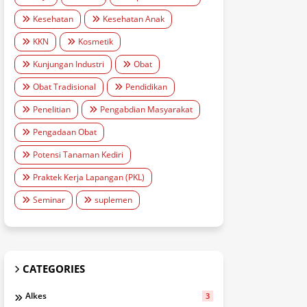
Kesehatan
Kesehatan Anak
KKN
Kosmetik
Kunjungan Industri
Obat
Obat Tradisional
Pendidikan
Penelitian
Pengabdian Masyarakat
Pengadaan Obat
Potensi Tanaman Kediri
Praktek Kerja Lapangan (PKL)
Seminar
suplemen
CATEGORIES
Alkes
3