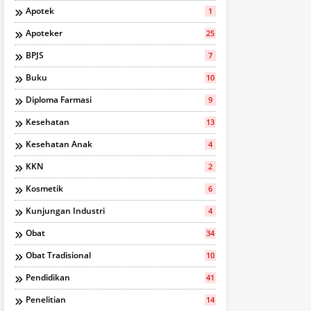
Apotek
1
Apoteker
25
BPJS
7
Buku
10
Diploma Farmasi
9
Kesehatan
13
Kesehatan Anak
4
KKN
2
Kosmetik
6
Kunjungan Industri
4
Obat
34
Obat Tradisional
10
Pendidikan
41
Penelitian
14