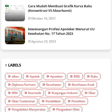
Cara Mudah Membuat Grafik Kurva Baku
(Konsentrasi VS Absorbansi)
Oktober 16, 2021
Kewenangan Profesi Apoteker Menurut UU
Kesehatan No. 17 Tahun 2023
Agustus 23, 2023
LABELS
alkes
Apotek
Apoteker
BPJS
Buku
Diploma Farmasi
Kesehatan
Kesehatan Anak
KKN
Kosmetik
Kunjungan Industri
Obat
Obat Tradisional
Pendidikan
Penelitian
Pengabdian Masyarakat
Pengadaan Obat