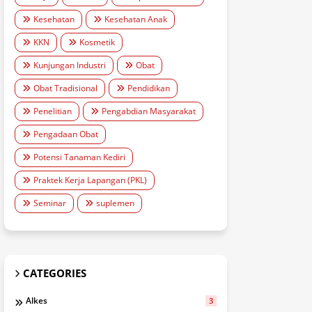
Kesehatan
Kesehatan Anak
KKN
Kosmetik
Kunjungan Industri
Obat
Obat Tradisional
Pendidikan
Penelitian
Pengabdian Masyarakat
Pengadaan Obat
Potensi Tanaman Kediri
Praktek Kerja Lapangan (PKL)
Seminar
suplemen
CATEGORIES
Alkes
3