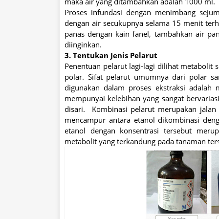
maka air yang ditambahkan adalah 1000 ml.
Proses infundasi dengan menimbang sejum
dengan air secukupnya selama 15 menit terhi
panas dengan kain fanel, tambahkan air p
diinginkan.
3. Tentukan Jenis Pelarut
Penentuan pelarut lagi-lagi dilihat metabolit
polar. Sifat pelarut umumnya dari polar s
digunakan dalam proses ekstraksi adalah me
mempunyai kelebihan yang sangat bervarias
disari. Kombinasi pelarut merupakan jalan
mencampur antara etanol dikombinasi denga
etanol dengan konsentrasi tersebut meru
metabolit yang terkandung pada tanaman ters