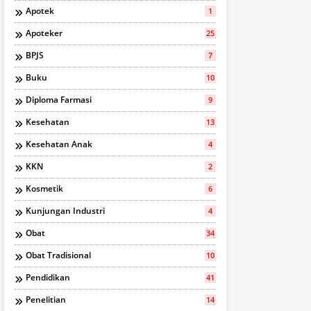
Apotek
1
Apoteker
25
BPJS
7
Buku
10
Diploma Farmasi
9
Kesehatan
13
Kesehatan Anak
4
KKN
2
Kosmetik
6
Kunjungan Industri
4
Obat
34
Obat Tradisional
10
Pendidikan
41
Penelitian
14