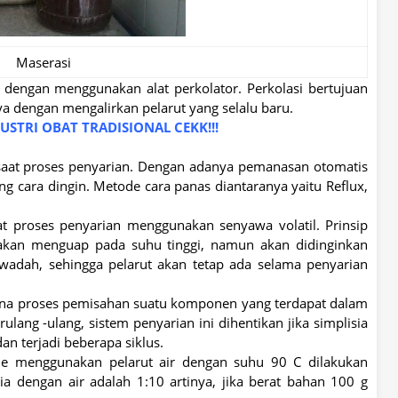
Maserasi
a dengan menggunakan alat perkolator. Perkolasi bertujuan
ya dengan mengalirkan pelarut yang selalu baru.
STRI OBAT TRADISIONAL CEKK!!!
saat proses penyarian. Dengan adanya pemanasan otomatis
 cara dingin. Metode cara panas diantaranya yaitu Reflux,
at proses penyarian menggunakan senyawa volatil. Prinsip
 akan menguap pada suhu tinggi, namun akan didinginkan
adah, sehingga pelarut akan tetap ada selama penyarian
na proses pemisahan suatu komponen yang terdapat dalam
lang -ulang, sistem penyarian ini dihentikan jika simplisia
an terjadi beberapa siklus.
e menggunakan pelarut air dengan suhu 90 C dilakukan
ia dengan air adalah 1:10 artinya, jika berat bahan 100 g