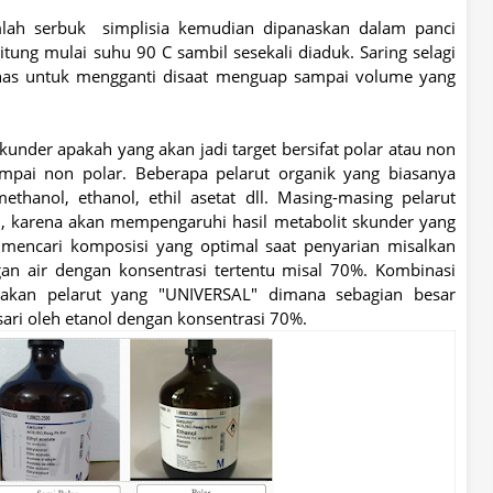
lah serbuk simplisia kemudian dipanaskan dalam panci
tung mulai suhu 90 C sambil sesekali diaduk. Saring selagi
anas untuk mengganti disaat menguap sampai volume yang
 skunder apakah yang akan jadi target bersifat polar atau non
ampai non polar. Beberapa pelarut organik yang biasanya
thanol, ethanol, ethil asetat dll. Masing-masing pelarut
i, karena akan mempengaruhi hasil metabolit skunder yang
 mencari komposisi yang optimal saat penyarian misalkan
n air dengan konsentrasi tertentu misal 70%. Kombinasi
pakan pelarut yang "UNIVERSAL" dimana sebagian besar
ari oleh etanol dengan konsentrasi 70%.