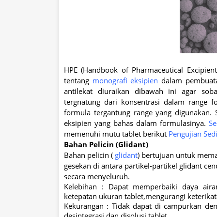
HPE (Handbook of Pharmaceutical Excipien
tentang
monografi eksipien
dalam pembuatan 
antilekat diuraikan dibawah ini agar so
tergnatung dari konsentrasi dalam range f
formula tergantung range yang digunakan. 
eksipien yang bahas dalam formulasinya.
Se
memenuhi mutu tablet berikut
Pengujian Sed
Bahan Pelicin (Glidant)
Bahan pelicin (
glidant
) bertujuan untuk mema
gesekan di antara partikel-partikel glidant c
secara menyeluruh.
Kelebihan : Dapat memperbaiki daya air
ketepatan ukuran tablet,mengurangi keterikatan
Kekurangan : Tidak dapat di campurkan 
desintegrasi dan disolusi tablet.