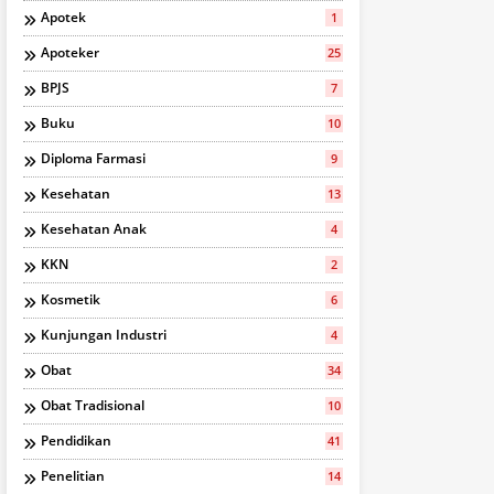
Apotek
1
Apoteker
25
BPJS
7
Buku
10
Diploma Farmasi
9
Kesehatan
13
Kesehatan Anak
4
KKN
2
Kosmetik
6
Kunjungan Industri
4
Obat
34
Obat Tradisional
10
Pendidikan
41
Penelitian
14