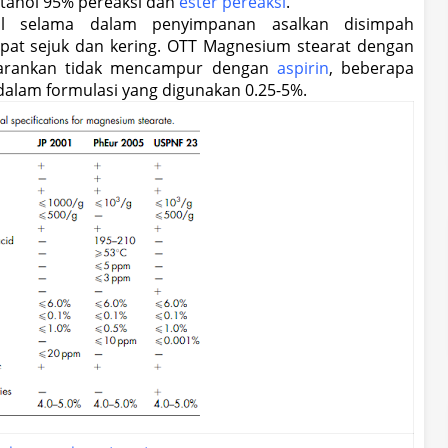
metanol 95% pereaksi dan
ester pereaksi
.
bil selama dalam penyimpanan asalkan disimpah
at sejuk dan kering. OTT Magnesium stearat dengan
isarankan tidak mencampur dengan
aspirin
, beberapa
 dalam formulasi yang digunakan 0.25-5%.