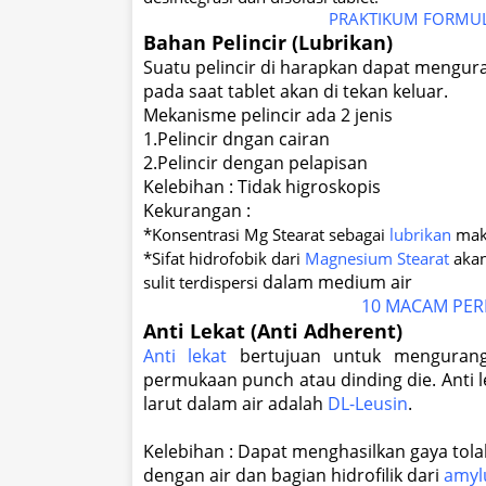
PRAKTIKUM FORMULA
Bahan Pelincir (Lubrikan)
Suatu pelincir di harapkan dapat mengura
pada saat tablet akan di tekan keluar.
Mekanisme pelincir ada 2 jenis
1.Pelincir dngan cairan
2.Pelincir dengan pelapisan
Kelebihan : Tidak higroskopis
Kekurangan :
*Konsentrasi Mg Stearat sebagai
lubrikan
maks
*Sifat hidrofobik dari
Magnesium Stearat
akan
dalam medium air
sulit terdispersi
10 MACAM PER
Anti Lekat (Anti Adherent)
Anti lekat
bertujuan untuk mengurang
permukaan punch atau dinding die. Anti 
larut dalam air adalah
DL-Leusin
.
Kelebihan : Dapat menghasilkan gaya tolak
dengan air dan bagian hidrofilik dari
amy