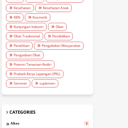
Kesehatan
Kesehatan Anak
KKN
Kosmetik
Kunjungan Industri
Obat
Obat Tradisional
Pendidikan
Penelitian
Pengabdian Masyarakat
Pengadaan Obat
Potensi Tanaman Kediri
Praktek Kerja Lapangan (PKL)
Seminar
suplemen
CATEGORIES
Alkes
3