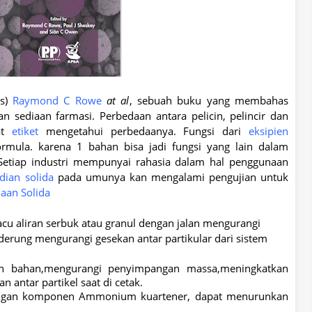
ts)
Raymond C Rowe
at al
, sebuah buku yang membahas
sediaan farmasi. Perbedaan antara pelicin, pelincir dan
bat
etiket
mengetahui perbedaanya. Fungsi dari
eksipien
ormula. karena 1 bahan bisa jadi fungsi yang lain dalam
Setiap industri mempunyai rahasia dalam hal penggunaan
dian solida
pada umunya kan mengalami pengujian untuk
iaan Solida
cu aliran serbuk atau granul dengan jalan mengurangi
enderung mengurangi gesekan antar partikular dari sistem
an bahan,mengurangi penyimpangan massa,meningkatkan
 antar partikel saat di cetak.
dengan komponen Ammonium kuartener, dapat menurunkan