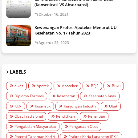
(Konsentrasi VS Absorbansi)
Oktober 16, 2021
Kewenangan Profesi Apoteker Menurut UU
Kesehatan No. 17 Tahun 2023
Agustus 23, 2023
LABELS
alkes
Apotek
Apoteker
BPJS
Buku
Diploma Farmasi
Kesehatan
Kesehatan Anak
KKN
Kosmetik
Kunjungan Industri
Obat
Obat Tradisional
Pendidikan
Penelitian
Pengabdian Masyarakat
Pengadaan Obat
Potensi Tanaman Kediri
Praktek Kerja Lapangan (PKL)